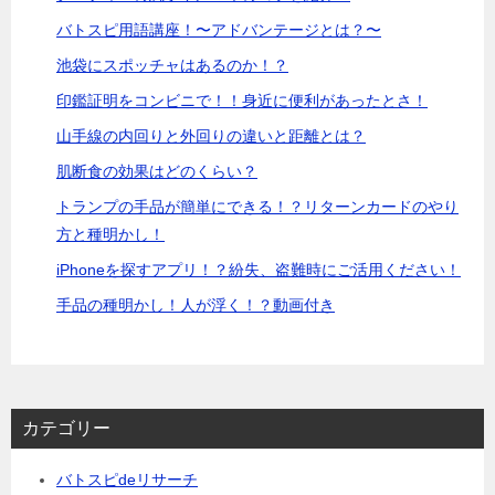
バトスピ用語講座！〜アドバンテージとは？〜
池袋にスポッチャはあるのか！？
印鑑証明をコンビニで！！身近に便利があったとさ！
山手線の内回りと外回りの違いと距離とは？
肌断食の効果はどのくらい？
トランプの手品が簡単にできる！？リターンカードのやり
方と種明かし！
iPhoneを探すアプリ！？紛失、盗難時にご活用ください！
手品の種明かし！人が浮く！？動画付き
カテゴリー
バトスピdeリサーチ