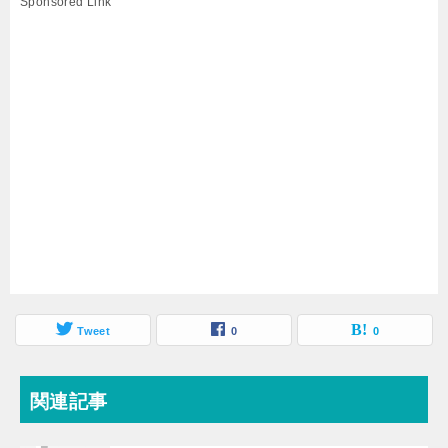
Sponsored Link
Tweet
0
0
関連記事