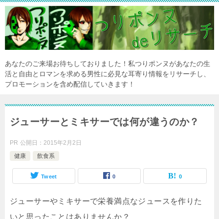
あなたのご来場お待ちしておりました！私つりポンヌがあなたの生
活と自由とロマンを求める男性に必見な耳寄り情報をリサーチし、
プロモーションを含め配信していきます！
ジューサーとミキサーでは何が違うのか？
PR
公開日：
2015年2月2日
健康
飲食系
Tweet
0
0
ジューサーやミキサーで栄養満点なジュースを作りた
いと思ったことはありませんか？