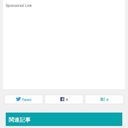
Sponsored Link
Tweet
0
0
関連記事