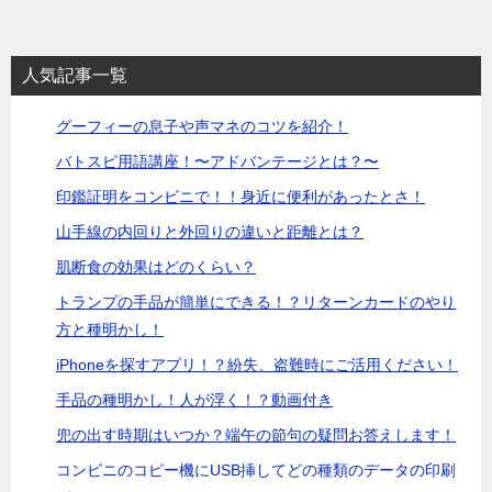
人気記事一覧
グーフィーの息子や声マネのコツを紹介！
バトスピ用語講座！〜アドバンテージとは？〜
印鑑証明をコンビニで！！身近に便利があったとさ！
山手線の内回りと外回りの違いと距離とは？
肌断食の効果はどのくらい？
トランプの手品が簡単にできる！？リターンカードのやり
方と種明かし！
iPhoneを探すアプリ！？紛失、盗難時にご活用ください！
手品の種明かし！人が浮く！？動画付き
兜の出す時期はいつか？端午の節句の疑問お答えします！
コンビニのコピー機にUSB挿してどの種類のデータの印刷