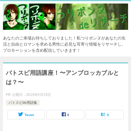
あなたのご来場お待ちしておりました！私つりポンヌがあなたの生
活と自由とロマンを求める男性に必見な耳寄り情報をリサーチし、
プロモーションを含め配信していきます！
バトスピ用語講座！〜アンブロッカブルと
は？〜
PR
公開日：
2015年5月23日
バトスピde用語集
Tweet
0
0