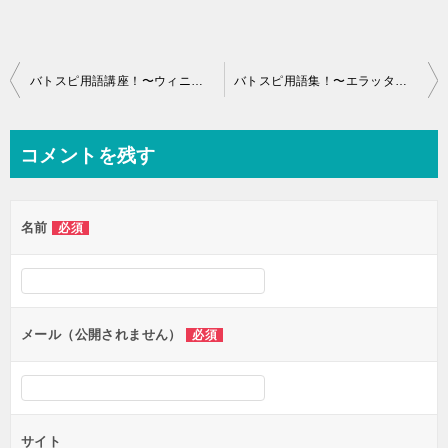
投
バトスピ用語講座！〜ウィニーとは？〜
バトスピ用語集！〜エラッタとは？〜
稿
ナ
コメントを残す
ビ
ゲ
名前
必須
ー
シ
ョ
ン
メール（公開されません）
必須
サイト