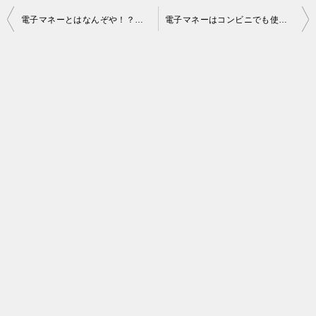
投
電子マネーとはなんぞや！？その疑問解決します
電子マネーはコンビニでも使用できる！？
稿
ナ
ビ
ゲ
ー
シ
ョ
ン